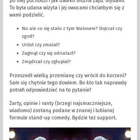
po niej pochodzi i jak daleko można zajść myślami.
To była udana wizyta i jej owocami chciałbym się z
wami podzielić.
No ale co się stało z tym Walosem? Dojrzał czy
zgnił?
Urósł czy zmalał?
Zaginął czy się odnalazł?
Zmądrzał czy zgłupiał?
Przeszedł wielką przemianę czy wrócił do korzeni?
Sam się chętnie tego dowiem. Bo kto tak naprawdę
potrafi odpowiedzieć na to pytanie?
Żarty, opinie i ranty (brzegi najsmaczniejsze,
wiadomo) zostaną podane w znanej i lubianej
formule stand-up comedy. Będzie też support.