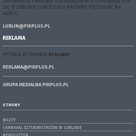
INFORMACJE PRASOWE O WYDARZENIACH ODBYWAJĄCYCH
SIĘ W LUBLINIE I OKOLICACH PROSIMY PRZESYŁAĆ NA
ADRES:
LUBLIN@PIKPLUS.PL
REKLAMA
PYTANIA W SPRAWIE
REKLAMY:
REKLAMA@PIKPLUS.PL
GRUPA MEDIALNA
PIKPLUS.PL
STRONY
BILETY
CARNAVAL SZTUKMISTRZÓW W LUBLINIE
NEWSLETTER