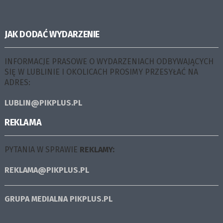
JAK DODAĆ WYDARZENIE
INFORMACJE PRASOWE O WYDARZENIACH ODBYWAJĄCYCH
SIĘ W LUBLINIE I OKOLICACH PROSIMY PRZESYŁAĆ NA
ADRES:
LUBLIN@PIKPLUS.PL
REKLAMA
PYTANIA W SPRAWIE
REKLAMY:
REKLAMA@PIKPLUS.PL
GRUPA MEDIALNA
PIKPLUS.PL