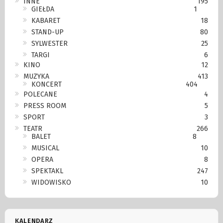
INNE
195
GIEŁDA
1
KABARET
18
STAND-UP
80
SYLWESTER
25
TARGI
6
KINO
12
MUZYKA
413
KONCERT
404
POLECANE
4
PRESS ROOM
5
SPORT
3
TEATR
266
BALET
8
MUSICAL
10
OPERA
8
SPEKTAKL
247
WIDOWISKO
10
KALENDARZ