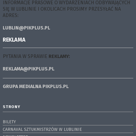
INFORMACJE PRASOWE O WYDARZENIACH ODBYWAJĄCYCH
SIĘ W LUBLINIE I OKOLICACH PROSIMY PRZESYŁAĆ NA
ADRES:
LUBLIN@PIKPLUS.PL
REKLAMA
PYTANIA W SPRAWIE
REKLAMY:
REKLAMA@PIKPLUS.PL
GRUPA MEDIALNA
PIKPLUS.PL
STRONY
BILETY
CARNAVAL SZTUKMISTRZÓW W LUBLINIE