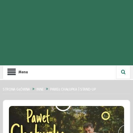
Menu
STRONA GŁÓWNA
INNE
PAWEŁ CHAŁUPKA | STAND-UP