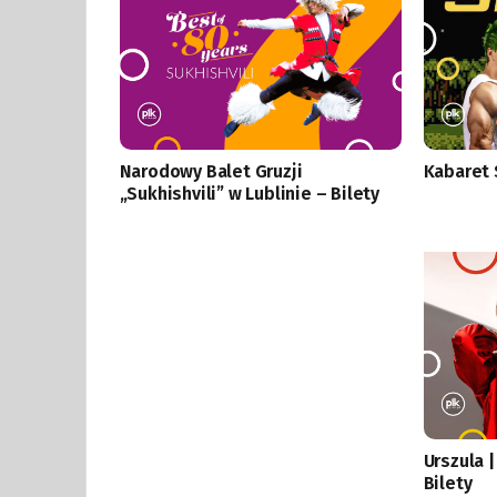
Narodowy Balet Gruzji
Kabaret 
„Sukhishvili” w Lublinie – Bilety
Urszula |
Bilety