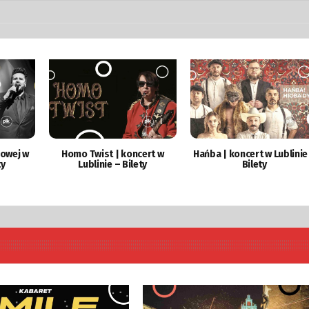
mowej w
Homo Twist | koncert w
Hańba | koncert w Lublinie
ty
Lublinie – Bilety
Bilety