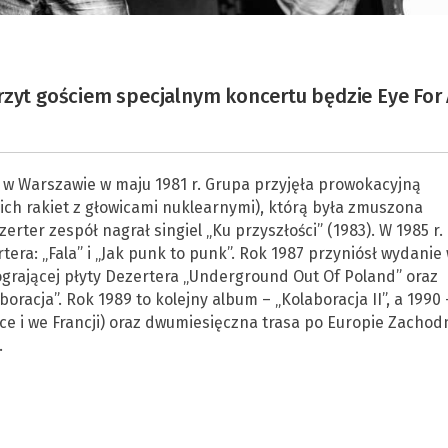
rzyt gościem specjalnym koncertu będzie Eye For
 w Warszawie w maju 1981 r. Grupa przyjęła prowokacyjną
ch rakiet z głowicami nuklearnymi), którą była zmuszona
rter zespół nagrał singiel „Ku przyszłości” (1983). W 1985 r.
era: „Fala” i „Jak punk to punk”. Rok 1987 przyniósł wydanie
grającej płyty Dezertera „Underground Out Of Poland” oraz
oracja”. Rok 1989 to kolejny album – „Kolaboracja II”, a 1990 
e i we Francji) oraz dwumiesięczna trasa po Europie Zachodn
.