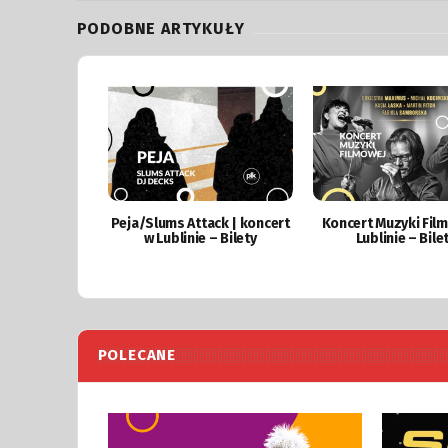
PODOBNE ARTYKUŁY
Peja/Slums Attack | koncert
Koncert Muzyki Fil
w Lublinie – Bilety
Lublinie – Bile
POLECANE