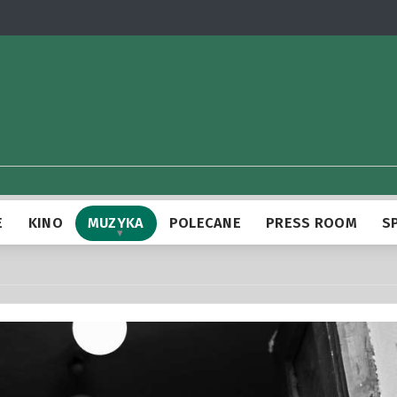
E
KINO
MUZYKA
POLECANE
PRESS ROOM
S