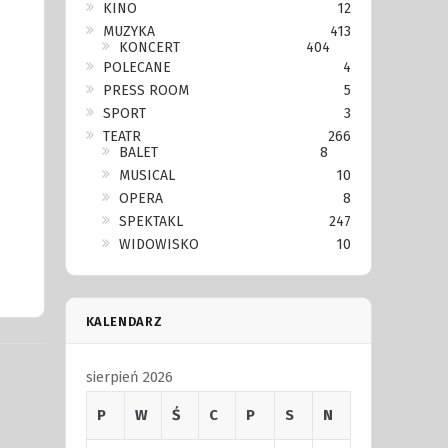
KINO
12
MUZYKA
413
KONCERT
404
POLECANE
4
PRESS ROOM
5
SPORT
3
TEATR
266
BALET
8
MUSICAL
10
OPERA
8
SPEKTAKL
247
WIDOWISKO
10
KALENDARZ
sierpień 2026
P
W
Ś
C
P
S
N