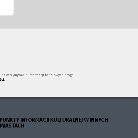
az na otrzymywanie informacji handlowych drogą
ści
.
PUNKTY INFORMACJI KULTURALNEJ W INNYCH
MIASTACH