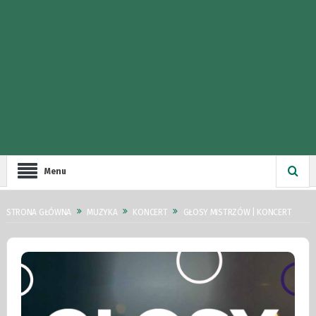
Menu
STRONA GŁÓWNA
MUZYKA
KONCERT
GŁOSY MISTRZÓW | KONCERT