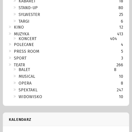
KABARET
18
STAND-UP
80
SYLWESTER
25
TARGI
6
KINO
12
MUZYKA
413
KONCERT
404
POLECANE
4
PRESS ROOM
5
SPORT
3
TEATR
266
BALET
8
MUSICAL
10
OPERA
8
SPEKTAKL
247
WIDOWISKO
10
KALENDARZ