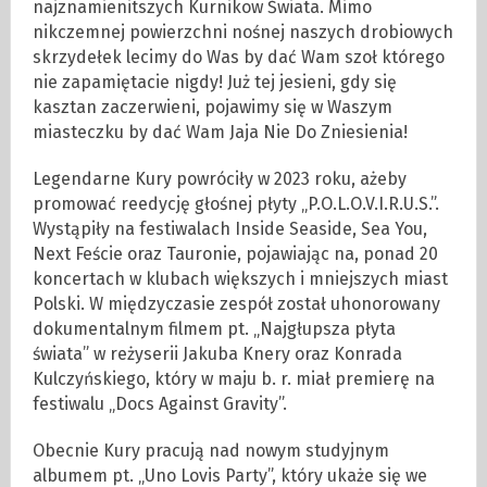
najznamienitszych Kurnikow Świata. Mimo
nikczemnej powierzchni nośnej naszych drobiowych
skrzydełek lecimy do Was by dać Wam szoł którego
nie zapamiętacie nigdy! Już tej jesieni, gdy się
kasztan zaczerwieni, pojawimy się w Waszym
miasteczku by dać Wam Jaja Nie Do Zniesienia!
Legendarne Kury powróciły w 2023 roku, ażeby
promować reedycję głośnej płyty „P.O.L.O.V.I.R.U.S.”.
Wystąpiły na festiwalach Inside Seaside, Sea You,
Next Feście oraz Tauronie, pojawiając na, ponad 20
koncertach w klubach większych i mniejszych miast
Polski. W międzyczasie zespół został uhonorowany
dokumentalnym filmem pt. „Najgłupsza płyta
świata” w reżyserii Jakuba Knery oraz Konrada
Kulczyńskiego, który w maju b. r. miał premierę na
festiwalu „Docs Against Gravity”.
Obecnie Kury pracują nad nowym studyjnym
albumem pt. „Uno Lovis Party”, który ukaże się we