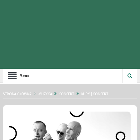
Menu
STRONA GŁÓWNA
MUZYKA
KONCERT
KURY | KONCERT