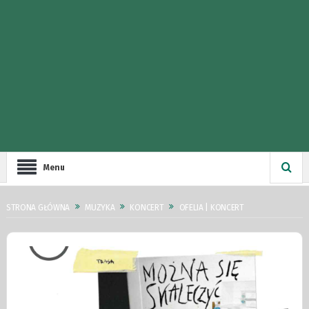
Menu
STRONA GŁÓWNA
MUZYKA
KONCERT
OFELIA | KONCERT