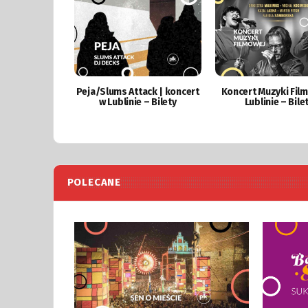
Peja/Slums Attack | koncert
Koncert Muzyki Fil
w Lublinie – Bilety
Lublinie – Bile
POLECANE