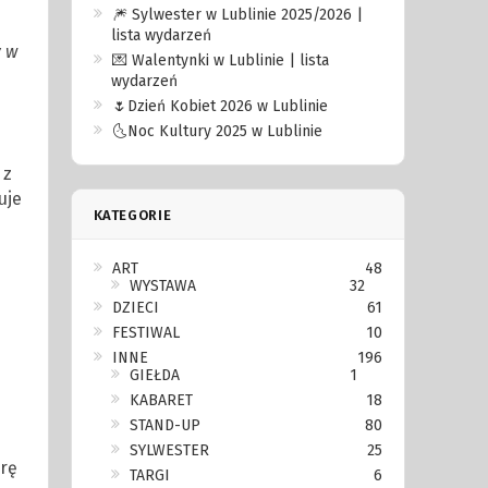
🎆 Sylwester w Lublinie 2025/2026 |
lista wydarzeń
y w
💌 Walentynki w Lublinie | lista
wydarzeń
🌷Dzień Kobiet 2026 w Lublinie
🌜Noc Kultury 2025 w Lublinie
 z
uje
KATEGORIE
ART
48
WYSTAWA
32
DZIECI
61
FESTIWAL
10
INNE
196
GIEŁDA
1
KABARET
18
STAND-UP
80
SYLWESTER
25
rę
TARGI
6