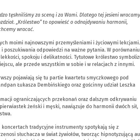
zo tęskniliśmy za sceną i za Wami. Dlatego tej jesieni wracam
zdział. „Królestwo” to opowieść o odnajdywaniu harmonii,
 chcemy wracać.
nych moimi najnowszymi przemyśleniami i życiowymi lekcjami.
 i poszukiwania odpowiedzi na ważne pytania. W porównaniu
ekkości, spokoju i delikatności. Tytułowe królestwo symboliz
jscu, ale przede wszystkim w sobie i w relacjach z innymi.
rwszy pojawiają się tu partie kwartetu smyczkowego pod
andpan Łukasza Dembińskiego oraz gościnny udział Leszka
rmacji ograniczających przekonań oraz dalszym odkrywaniu
pierwiastek żeński i męski, nawiązuje do harmonii dwóch sił,
stwa.
 koncertach tradycyjne instrumenty spotykają się z
enosi słuchacza w świat żywiołów, tworząc hipnotyzującą au