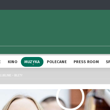
E
KINO
MUZYKA
POLECANE
PRESS ROOM
S
UBLINIE – BILETY