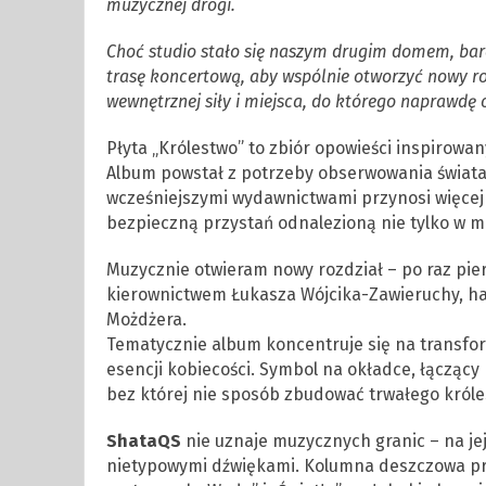
muzycznej drogi.
Choć studio stało się naszym drugim domem, bard
trasę koncertową, aby wspólnie otworzyć nowy ro
wewnętrznej siły i miejsca, do którego naprawdę
Płyta „Królestwo” to zbiór opowieści inspirowa
Album powstał z potrzeby obserwowania świata
wcześniejszymi wydawnictwami przynosi więcej l
bezpieczną przystań odnalezioną nie tylko w mie
Muzycznie otwieram nowy rozdział – po raz pie
kierownictwem Łukasza Wójcika-Zawieruchy, h
Możdżera.
Tematycznie album koncentruje się na transfo
esencji kobiecości. Symbol na okładce, łączący 
bez której nie sposób zbudować trwałego króle
ShataQS
nie uznaje muzycznych granic – na jej
nietypowymi dźwiękami. Kolumna deszczowa prz