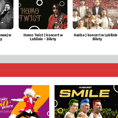
mowej w
Homo Twist | koncert w
Hańba | koncert w Lublinie
ty
Lublinie – Bilety
Bilety