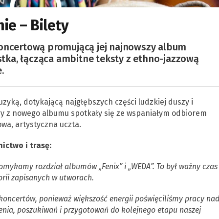
ie – Bilety
koncertową promującą jej najnowszy album
ka, łącząca ambitne teksty z ethno-jazzową
.
yką, dotykającą najgłębszych części ludzkiej duszy i
y z nowego albumu spotkały się ze wspaniałym odbiorem
wa, artystyczna uczta.
ctwo i trasę:
omykamy rozdział albumów „Fenix” i „WEDA”. To był ważny czas
rii zapisanych w utworach.
koncertów, ponieważ większość energii poświęciliśmy pracy na
enia, poszukiwań i przygotowań do kolejnego etapu naszej