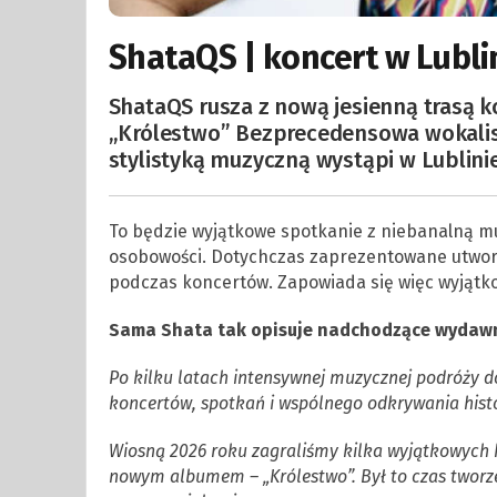
ShataQS | koncert w Lublin
ShataQS rusza z nową jesienną trasą 
„Królestwo” Bezprecedensowa wokalist
stylistyką muzyczną wystąpi w Lublinie
To będzie wyjątkowe spotkanie z niebanalną muz
osobowości. Dotychczas zaprezentowane utwor
podczas koncertów. Zapowiada się więc wyjątko
Sama Shata tak opisuje nadchodzące wydawni
Po kilku latach intensywnej muzycznej podróży d
koncertów, spotkań i wspólnego odkrywania histo
Wiosną 2026 roku zagraliśmy kilka wyjątkowych 
nowym albumem – „Królestwo”. Był to czas tworz