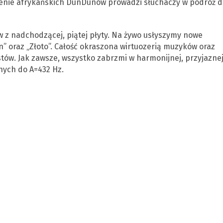
mienie afrykańskich DunDunów prowadzi słuchaczy w podróż d
z nadchodzącej, piątej płyty. Na żywo usłyszymy nowe
n” oraz „Złoto”. Całość okraszona wirtuozerią muzyków oraz
tów. Jak zawsze, wszystko zabrzmi w harmonijnej, przyjazne
nych do A=432 Hz.