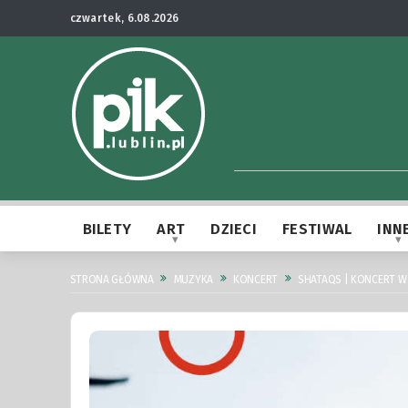
czwartek, 6.08.2026
BILETY
ART
DZIECI
FESTIWAL
INN
STRONA GŁÓWNA
MUZYKA
KONCERT
SHATAQS | KONCERT W L