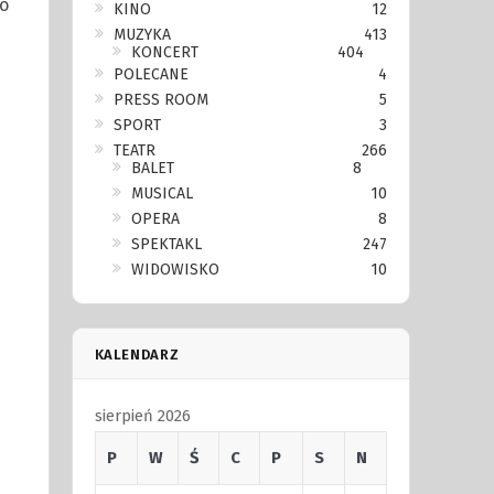
o
KINO
12
MUZYKA
413
KONCERT
404
POLECANE
4
PRESS ROOM
5
SPORT
3
j
TEATR
266
BALET
8
MUSICAL
10
OPERA
8
SPEKTAKL
247
WIDOWISKO
10
KALENDARZ
sierpień 2026
P
W
Ś
C
P
S
N