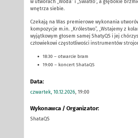
w utworach „Woda” i „Światło”, a głębokie brz
wnętrza siebie.
Czekają na Was premierowe wykonania utworów 
kompozycje m.in. „Królestwo”, „Wstajemy z kola
wyjątkowym głosem samej ShatyQS i jej chórzys
człowiekowi częstotliwości instrumentów strojo
18:30 – otwarcie bram
19:00 – koncert ShataQS
Data:
czwartek, 10.12.2026
, 19:00
Wykonawca / Organizator:
ShataQS