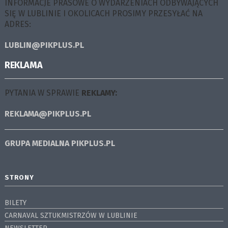
INFORMACJE PRASOWE O WYDARZENIACH ODBYWAJĄCYCH
SIĘ W LUBLINIE I OKOLICACH PROSIMY PRZESYŁAĆ NA
ADRES:
LUBLIN@PIKPLUS.PL
REKLAMA
PYTANIA W SPRAWIE
REKLAMY:
REKLAMA@PIKPLUS.PL
GRUPA MEDIALNA
PIKPLUS.PL
STRONY
BILETY
CARNAVAL SZTUKMISTRZÓW W LUBLINIE