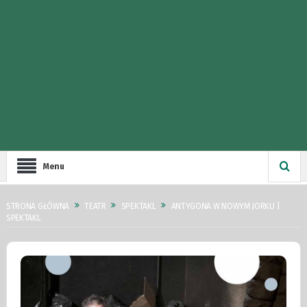
Menu
STRONA GŁÓWNA
TEATR
SPEKTAKL
ANTYGONA W NOWYM JORKU |
SPEKTAKL