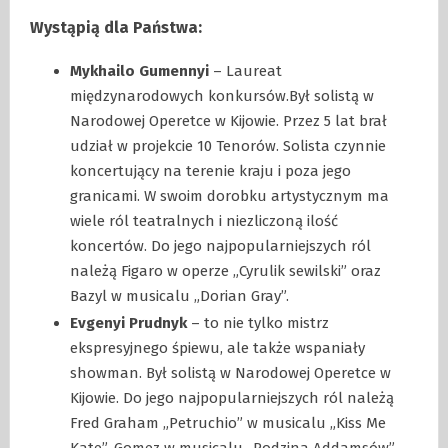
Wystąpią dla Państwa:
Mykhailo Gumennyi
– Laureat
międzynarodowych konkursów.Był solistą w
Narodowej Operetce w Kijowie. Przez 5 lat brał
udział w projekcie 10 Tenorów. Solista czynnie
koncertujący na terenie kraju i poza jego
granicami. W swoim dorobku artystycznym ma
wiele ról teatralnych i niezliczoną ilość
koncertów. Do jego najpopularniejszych ról
należą Figaro w operze „Cyrulik sewilski” oraz
Bazyl w musicalu „Dorian Gray”.
Evgenyi Prudnyk
– to nie tylko mistrz
ekspresyjnego śpiewu, ale także wspaniały
showman. Był solistą w Narodowej Operetce w
Kijowie. Do jego najpopularniejszych ról należą
Fred Graham „Petruchio” w musicalu „Kiss Me
Kate”, Gomez w musicalu „Rodzina Addamsów”,