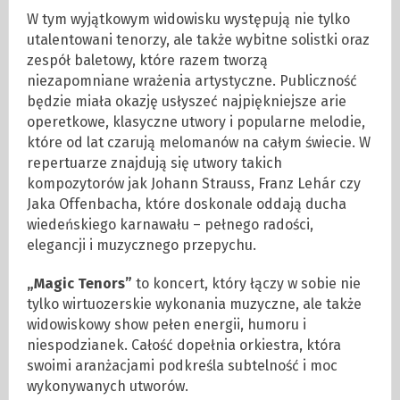
W tym wyjątkowym widowisku występują nie tylko
utalentowani tenorzy, ale także wybitne solistki oraz
zespół baletowy, które razem tworzą
niezapomniane wrażenia artystyczne. Publiczność
będzie miała okazję usłyszeć najpiękniejsze arie
operetkowe, klasyczne utwory i popularne melodie,
które od lat czarują melomanów na całym świecie. W
repertuarze znajdują się utwory takich
kompozytorów jak Johann Strauss, Franz Lehár czy
Jaka Offenbacha, które doskonale oddają ducha
wiedeńskiego karnawału – pełnego radości,
elegancji i muzycznego przepychu.
„Magic Tenors”
to koncert, który łączy w sobie nie
tylko wirtuozerskie wykonania muzyczne, ale także
widowiskowy show pełen energii, humoru i
niespodzianek. Całość dopełnia orkiestra, która
swoimi aranżacjami podkreśla subtelność i moc
wykonywanych utworów.