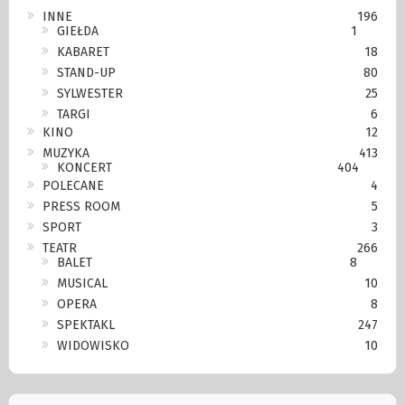
INNE
196
GIEŁDA
1
KABARET
18
STAND-UP
80
SYLWESTER
25
TARGI
6
KINO
12
MUZYKA
413
KONCERT
404
POLECANE
4
PRESS ROOM
5
SPORT
3
TEATR
266
BALET
8
MUSICAL
10
OPERA
8
SPEKTAKL
247
WIDOWISKO
10