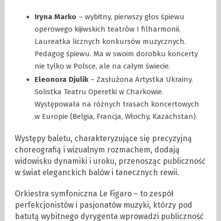
Iryna Marko
– wybitny, pierwszy głos śpiewu
operowego kijiwskich teatròw I filharmonii.
Laureatka licznych konkursów muzycznych.
Pedagog śpiewu. Ma w swoim dorobku koncerty
nie tylko w Polsce, ale na całym świecie.
Eleonora Djulik
– Zasłużona Artystka Ukrainy.
Solistka Teatru Operetki w Charkowie.
Występowała na różnych trasach koncertowych
w Europie (Belgia, Francja, Włochy, Kazachstan).
Występy baletu, charakteryzujące się precyzyjną
choreografią i wizualnym rozmachem, dodają
widowisku dynamiki i uroku, przenosząc publiczność
w świat eleganckich balów i tanecznych rewii.
Orkiestra symfoniczna Le Figaro – to zespół
perfekcjonistów i pasjonatów muzyki, którzy pod
batutą wybitnego dyrygenta wprowadzi publiczność