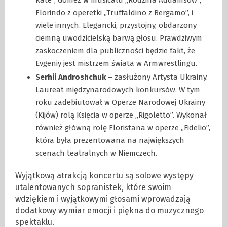
Florindo z operetki „Truffaldino z Bergamo”, i
wiele innych. Elegancki, przystojny, obdarzony
ciemną uwodzicielską barwą głosu. Prawdziwym
zaskoczeniem dla publiczności będzie fakt, że
Evgeniy jest mistrzem świata w Armwrestlingu.
Serhii Androshchuk
– zasłużony Artysta Ukrainy.
Laureat międzynarodowych konkursów. W tym
roku zadebiutował w Operze Narodowej Ukrainy
(Kijów) rolą Księcia w operze „Rigoletto”. Wykonał
również główną rolę Floristana w operze „Fidelio”,
która była prezentowana na największych
scenach teatralnych w Niemczech.
Wyjątkową atrakcją koncertu są solowe występy
utalentowanych sopranistek, które swoim
wdziękiem i wyjątkowymi głosami wprowadzają
dodatkowy wymiar emocji i piękna do muzycznego
spektaklu.