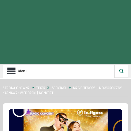
Menu
STRONA GŁÓWNA
TEATR
SPEKTAKL
MAGIC TENORS – NOWOROCZNY
KARNAWAŁ WIEDEŃSKI | KONCERT