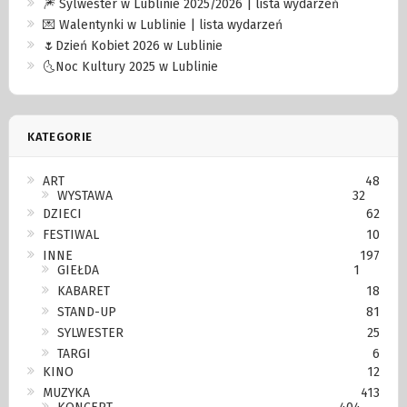
🎆 Sylwester w Lublinie 2025/2026 | lista wydarzeń
💌 Walentynki w Lublinie | lista wydarzeń
🌷Dzień Kobiet 2026 w Lublinie
🌜Noc Kultury 2025 w Lublinie
KATEGORIE
ART
48
WYSTAWA
32
DZIECI
62
FESTIWAL
10
INNE
197
GIEŁDA
1
KABARET
18
STAND-UP
81
SYLWESTER
25
TARGI
6
KINO
12
MUZYKA
413