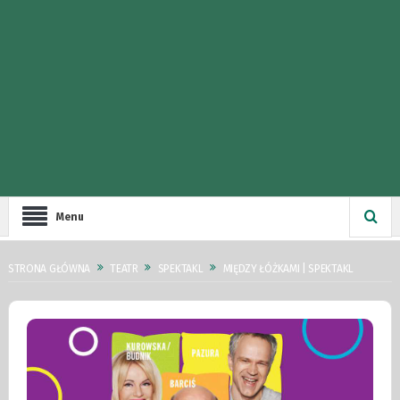
Menu
STRONA GŁÓWNA
TEATR
SPEKTAKL
MIĘDZY ŁÓŻKAMI | SPEKTAKL