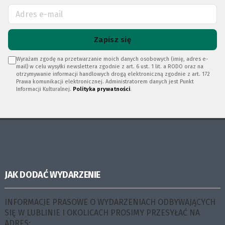
Zapisz się
Wyrażam zgodę na przetwarzanie moich danych osobowych (imię, adres e-
mail) w celu wysyłki newslettera zgodnie z art. 6 ust. 1 lit. a RODO oraz na
otrzymywanie informacji handlowych drogą elektroniczną zgodnie z art. 172
Prawa komunikacji elektronicznej. Administratorem danych jest Punkt
Informacji Kulturalnej.
Polityka prywatności
.
JAK DODAĆ WYDARZENIE
INFORMACJE PRASOWE O WYDARZENIACH ODBYWAJĄCYCH
SIĘ W LUBLINIE I OKOLICACH PROSIMY PRZESYŁAĆ NA
ADRES: