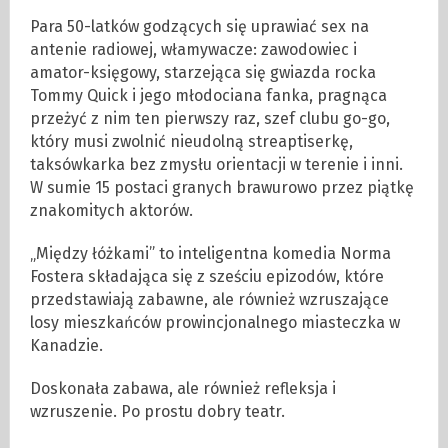
Para 50-latków godzących się uprawiać sex na
antenie radiowej, włamywacze: zawodowiec i
amator-księgowy, starzejąca się gwiazda rocka
Tommy Quick i jego młodociana fanka, pragnąca
przeżyć z nim ten pierwszy raz, szef clubu go-go,
który musi zwolnić nieudolną streaptiserkę,
taksówkarka bez zmysłu orientacji w terenie i inni.
W sumie 15 postaci granych brawurowo przez piątkę
znakomitych aktorów.
„Między łóżkami” to inteligentna komedia Norma
Fostera składająca się z sześciu epizodów, które
przedstawiają zabawne, ale również wzruszające
losy mieszkańców prowincjonalnego miasteczka w
Kanadzie.
Doskonała zabawa, ale również refleksja i
wzruszenie. Po prostu dobry teatr.