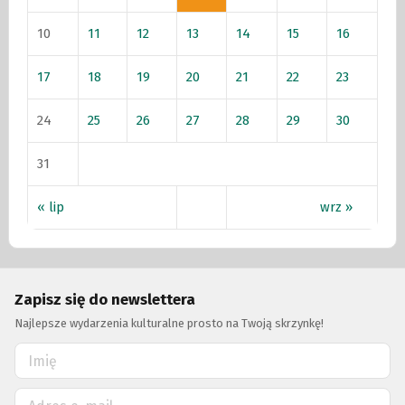
10
11
12
13
14
15
16
17
18
19
20
21
22
23
24
25
26
27
28
29
30
31
« lip
wrz »
Zapisz się do newslettera
Najlepsze wydarzenia kulturalne prosto na Twoją skrzynkę!