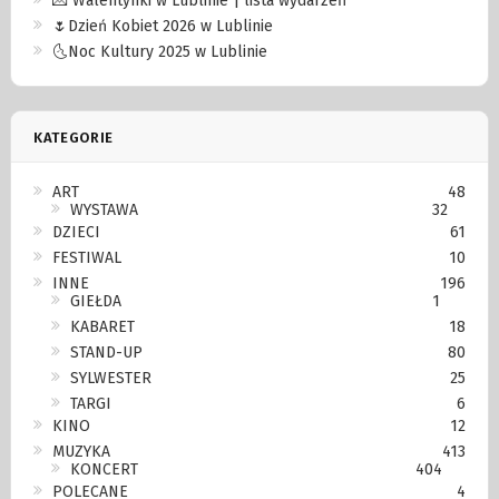
💌 Walentynki w Lublinie | lista wydarzeń
🌷Dzień Kobiet 2026 w Lublinie
🌜Noc Kultury 2025 w Lublinie
KATEGORIE
ART
48
WYSTAWA
32
DZIECI
61
FESTIWAL
10
INNE
196
GIEŁDA
1
KABARET
18
STAND-UP
80
SYLWESTER
25
TARGI
6
KINO
12
MUZYKA
413
KONCERT
404
POLECANE
4