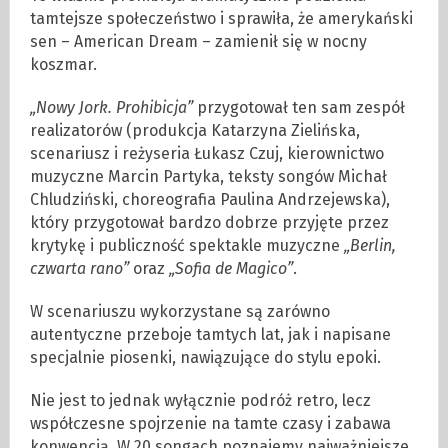
tamtejsze społeczeństwo i sprawiła, że amerykański
sen – American Dream – zamienił się w nocny
koszmar.
„Nowy Jork. Prohibicja”
przygotował ten sam zespół
realizatorów (produkcja Katarzyna Zielińska,
scenariusz i reżyseria Łukasz Czuj, kierownictwo
muzyczne Marcin Partyka, teksty songów Michał
Chludziński, choreografia Paulina Andrzejewska),
który przygotował bardzo dobrze przyjęte przez
krytykę i publiczność spektakle muzyczne
„Berlin,
czwarta rano”
oraz
„Sofia de Magico”
.
W scenariuszu wykorzystane są zarówno
autentyczne przeboje tamtych lat, jak i napisane
specjalnie piosenki, nawiązujące do stylu epoki.
Nie jest to jednak wyłącznie podróż retro, lecz
współczesne spojrzenie na tamte czasy i zabawa
konwencją. W 20 songach poznajemy najważniejsze