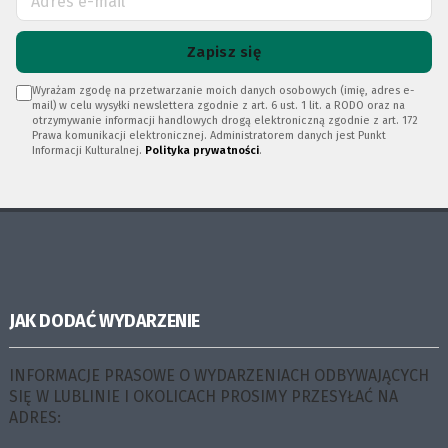
Zapisz się
Wyrażam zgodę na przetwarzanie moich danych osobowych (imię, adres e-
mail) w celu wysyłki newslettera zgodnie z art. 6 ust. 1 lit. a RODO oraz na
otrzymywanie informacji handlowych drogą elektroniczną zgodnie z art. 172
Prawa komunikacji elektronicznej. Administratorem danych jest Punkt
Informacji Kulturalnej.
Polityka prywatności
.
JAK DODAĆ WYDARZENIE
INFORMACJE PRASOWE O WYDARZENIACH ODBYWAJĄCYCH
SIĘ W LUBLINIE I OKOLICACH PROSIMY PRZESYŁAĆ NA
ADRES: