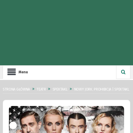
Menu
STRONA GŁÓWNA
TEATR
SPEKTAKL
NOWY JORK. PROHIBICJA | SPEKTAKL