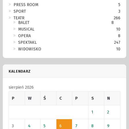
PRESS ROOM
5
SPORT
3
TEATR
266
BALET
8
MUSICAL
10
OPERA
8
SPEKTAKL
247
WIDOWISKO
10
KALENDARZ
sierpień 2026
P
W
Ś
C
P
S
N
1
2
3
4
5
6
7
8
9